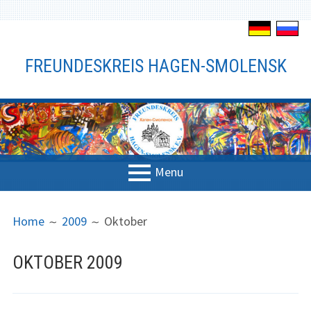
S
k
FREUNDESKREIS HAGEN-SMOLENSK
i
p
t
o
c
o
n
Menu
t
P
B
e
Verein
n
R
R
Home
2009
Oktober
t
Der Verein
I
E
OKTOBER 2009
M
A
Vorstand
A
D
R
C
Satzung