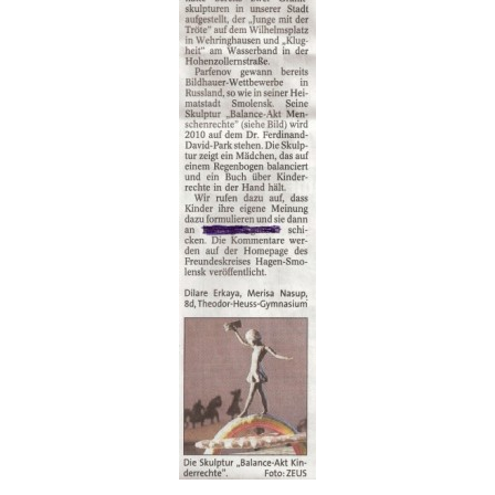
2017
Archiv
Projekte
Bildung
Akademischer Austausch
BalanceAkt Kinderrechte
Lau.kela Journalistenpreis
Ruhr.2010: Wo ist Zuhause?
Kunst
Bildende Kunst