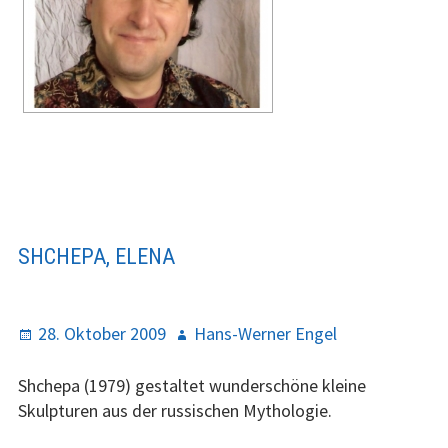
SHCHEPA, ELENA
P
28. Oktober 2009
A
Hans-Werner Engel
o
u
s
t
Shchepa (1979) gestaltet wunderschöne kleine
t
h
Skulpturen aus der russischen Mythologie.
e
o