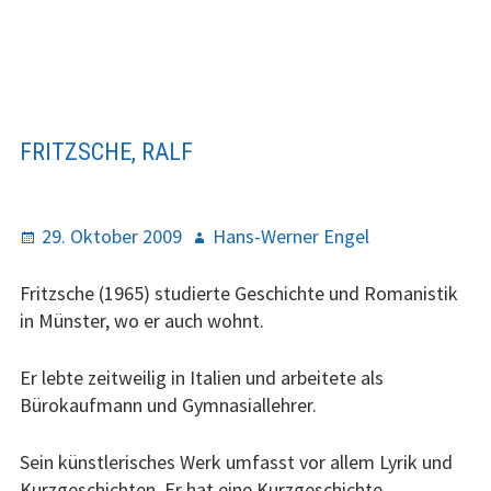
FRITZSCHE, RALF
P
29. Oktober 2009
A
Hans-Werner Engel
o
u
s
t
Fritzsche (1965) studierte Geschichte und Romanistik
t
h
in Münster, wo er auch wohnt.
e
o
d
r
Er lebte zeitweilig in Italien und arbeitete als
o
Bürokaufmann und Gymnasiallehrer.
n
Sein künstlerisches Werk umfasst vor allem Lyrik und
Kurzgeschichten. Er hat eine Kurzgeschichte