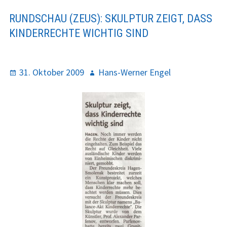
Y
R
Finanzen
RUNDSCHAU (ZEUS): SKULPTUR ZEIGT, DASS
M
U
KINDERRECHTE WICHTIG SIND
E
M
Förderer
N
B
Interna
U
S
P
31. Oktober 2009
A
Hans-Werner Engel
o
u
Jubiläum 2015 –
s
t
Dokumentation
t
h
e
o
Programm
d
r
2021
o
n
2020
2019
2018