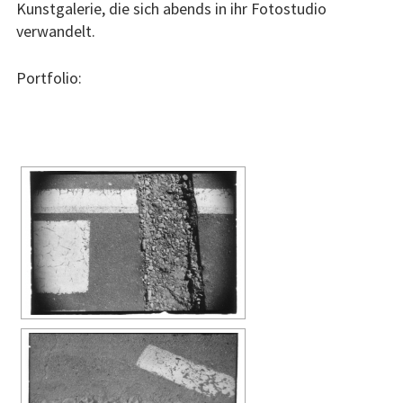
Hagen
Kunstgalerie, die sich abends in ihr Fotostudio
verwandelt.
Stadtinfo zu Hagen
Portfolio:
Aktuelles zu Hagen
[ZEIGE EINE SLIDESHOW]
Städtepartnerschaftsverein
Smolensk
Stadtinfo zu Smolensk
Historisches zu Smolensk
Aktuelles zu Smolensk
Künstler
Kontakt