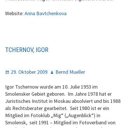
Website:
Anna Bavtchenkova
TCHERNOV, IGOR
P
29. Oktober 2009
A
Bernd Mueller
o
u
s
t
Igor Tschernow wurde am 10. Julie 1953 im
t
h
Smolensker Gebiet geboren. Im Jahre 1978 hat er
e
o
Juristisches Institut in Moskau absolviert und bis 1988
d
r
als Rechtsberater gearbeitet. Seit 1980 ist er ein
o
Mitglied im Fotoklub „Mig“ („Augenblick“) in
n
Smolensk, seit 1991 – Mitglied im Fotoverband von