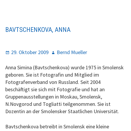
Fotografie
Junge Kunst
BAVTSCHENKOVA, ANNA
Junge5Kunst
Kunsthandwerk
P
29. Oktober 2009
A
Bernd Mueller
o
u
Musik und Tanz
s
t
Anna Simina (Bavtschenkova) wurde 1975 in Smolensk
t
h
geboren. Sie ist Fotografin und Mitglied im
Theater und Literatur
e
o
Fotografenverband von Russland. Seit 2004
d
r
beschäftigt sie sich mit Fotografie und hat an
Uwe-Will-Ring
o
Gruppenausstellungen in Moskau, Smolensk,
n
N.Novgorod und Togliatti teilgenommen. Sie ist
Träger des Rings
Dozentin an der Smolensker Staatlichen Universität.
Verleihungen
Bavtschenkova betreibt in Smolensk eine kleine