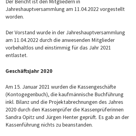
Der Bericht ist den Mitgliedern in
Jahreshauptversammlung am 11.04.2022 vorgestellt
Fotografie
worden.
Junge Kunst
Der Vorstand wurde in der Jahreshauptversammlung
Junge5Kunst
am 11.04.2022 durch die anwesenden Mitglieder
vorbehaltlos und einstimmig für das Jahr 2021
Kunsthandwerk
entlastet.
Musik und Tanz
Geschäftsjahr 2020
Theater und Literatur
Am 15. Januar 2021 wurden die Kassengeschäfte
(Kontogegenbuch), die kaufmännische Buchführung
Uwe-Will-Ring
inkl. Bilanz und die Projektabrechnungen des Jahres
Träger des Rings
2020 durch den Kassenprüfer die Kassenprüferinnen
Sandra Opitz und Jürgen Henter geprüft. Es gab an der
Verleihungen
Kassenführung nichts zu beanstanden.