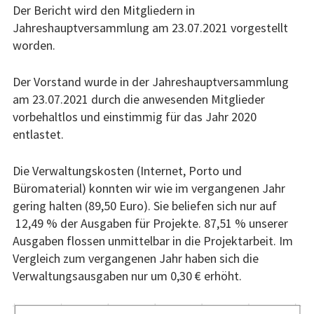
Hagen
Der Bericht wird den Mitgliedern in
Jahreshauptversammlung am 23.07.2021 vorgestellt
Stadtinfo zu Hagen
worden.
Aktuelles zu Hagen
Der Vorstand wurde in der Jahreshauptversammlung
am 23.07.2021 durch die anwesenden Mitglieder
Städtepartnerschaftsverein
vorbehaltlos und einstimmig für das Jahr 2020
Smolensk
entlastet.
Stadtinfo zu Smolensk
Die Verwaltungskosten (Internet, Porto und
Büromaterial) konnten wir wie im vergangenen Jahr
Historisches zu Smolensk
gering halten (89,50 Euro). Sie beliefen sich nur auf
12,49 % der Ausgaben für Projekte. 87,51 % unserer
Aktuelles zu Smolensk
Ausgaben flossen unmittelbar in die Projektarbeit. Im
Vergleich zum vergangenen Jahr haben sich die
Künstler
Verwaltungsausgaben nur um 0,30 € erhöht.
Kontakt