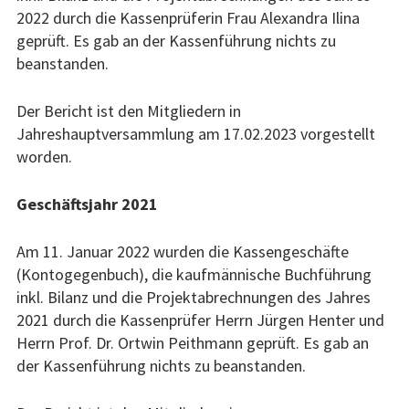
2022 durch die Kassenprüferin Frau Alexandra Ilina
2017
geprüft. Es gab an der Kassenführung nichts zu
beanstanden.
Archiv
Projekte
Der Bericht ist den Mitgliedern in
Jahreshauptversammlung am 17.02.2023 vorgestellt
Bildung
worden.
Akademischer Austausch
Geschäftsjahr 2021
BalanceAkt Kinderrechte
Am 11. Januar 2022 wurden die Kassengeschäfte
(Kontogegenbuch), die kaufmännische Buchführung
Lau.kela Journalistenpreis
inkl. Bilanz und die Projektabrechnungen des Jahres
Ruhr.2010: Wo ist Zuhause?
2021 durch die Kassenprüfer Herrn Jürgen Henter und
Herrn Prof. Dr. Ortwin Peithmann geprüft. Es gab an
Kunst
der Kassenführung nichts zu beanstanden.
Bildende Kunst