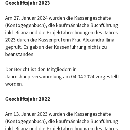
Geschäftsjahr 2023
Y
R
Finanzen
M
U
Am 27. Januar 2024 wurden die Kassengeschäfte
E
M
Förderer
(Kontogegenbuch), die kaufmännische Buchführung
N
B
inkl. Bilanz und die Projektabrechnungen des Jahres
Interna
U
S
2023 durch die Kassenprüferin Frau Alexandra Ilina
geprüft. Es gab an der Kassenführung nichts zu
Jubiläum 2015 –
beanstanden.
Dokumentation
Der Bericht ist den Mitgliedern in
Programm
Jahreshauptversammlung am 04.04.2024 vorgestellt
worden.
2021
2020
Geschäftsjahr 2022
2019
Am 13. Januar 2023 wurden die Kassengeschäfte
(Kontogegenbuch), die kaufmännische Buchführung
2018
inkl. Bilanz und die Projektabrechnungen des Jahres