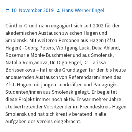
Y
R
P
Finanzen
10. November 2019
A
Hans-Werner Engel
M
U
o
u
E
M
Förderer
s
t
Günther Grundmann engagiert sich seit 2002 für den
N
B
t
h
akademischen Austausch zwischen Hagen und
Interna
U
S
e
o
Smolensk. Mit weiteren Personen aus Hagen (ZfsL-
d
r
Hagen) -Georg Peters, Wolfgang Luck, Delia Ahland,
Jubiläum 2015 –
o
Rosemarie Möhle-Buschmeier und aus Smolensk,
Dokumentation
n
Natalia Rom,anova, Dr. Olga Engel, Dr. Larissa
Borissenkova – hat er die Grundlagen für den bis heute
Programm
andauernden Austausch von Referendaren/innen des
ZfsL-Hagen mit jungen Lehrkräften und Pädagogik-
2021
Studenten/innen aus Smolensk gelegt. Er begleitet
2020
diese Projekt immer noch aktiv. Er war mehrer Jahre
stellvertretender Vorsitzender im Freundeskreis Hagen
2019
Smolensk und hat sich kreativ beratend in alle
Aufgaben des Vereins eingebracht.
2018