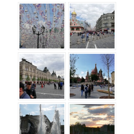
Fotografie
Junge Kunst
Junge5Kunst
Kunsthandwerk
Musik und Tanz
Theater und Literatur
Uwe-Will-Ring
Träger des Rings
Verleihungen