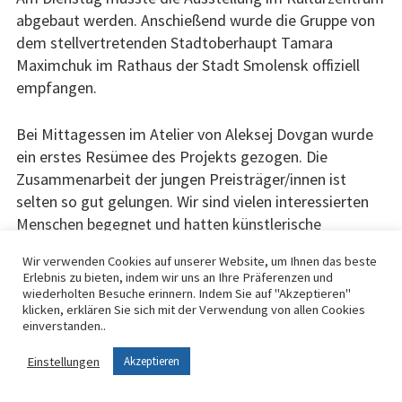
abgebaut werden. Anschießend wurde die Gruppe von
dem stellvertretenden Stadtoberhaupt Tamara
Maximchuk im Rathaus der Stadt Smolensk offiziell
empfangen.
Bei Mittagessen im Atelier von Aleksej Dovgan wurde
ein erstes Resümee des Projekts gezogen. Die
Zusammenarbeit der jungen Preisträger/innen ist
selten so gut gelungen. Wir sind vielen interessierten
Menschen begegnet und hatten künstlerische
Kontakte weit über den Tellerrand hinaus.
Wir verwenden Cookies auf unserer Website, um Ihnen das beste
Erlebnis zu bieten, indem wir uns an Ihre Präferenzen und
Es sind unzählige Skizzen entstanden und jeder der
wiederholten Besuche erinnern. Indem Sie auf "Akzeptieren"
klicken, erklären Sie sich mit der Verwendung von allen Cookies
Teilnehmer/innen benötigt noch viel Zeit, um das
einverstanden..
Erlebte zu verstehen.
Einstellungen
Akzeptieren
Nachfolgend einige Skizzen von Lea Frensch: