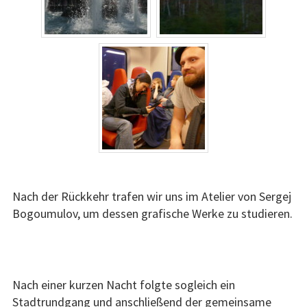
Hagen
Stadtinfo zu Hagen
Aktuelles zu Hagen
Städtepartnerschaftsverein
Smolensk
Stadtinfo zu Smolensk
Historisches zu Smolensk
Nach der Rückkehr trafen wir uns im Atelier von Sergej
Bogoumulov, um dessen grafische Werke zu studieren.
Aktuelles zu Smolensk
Künstler
Nach einer kurzen Nacht folgte sogleich ein
Kontakt
Stadtrundgang und anschließend der gemeinsame