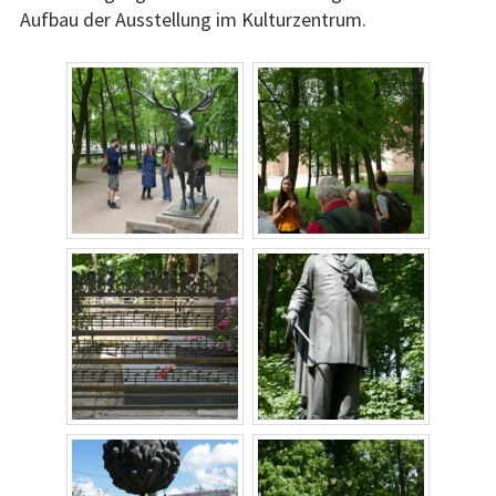
Links
Aufbau der Ausstellung im Kulturzentrum.
Aktuell
Aktuelles
Presse