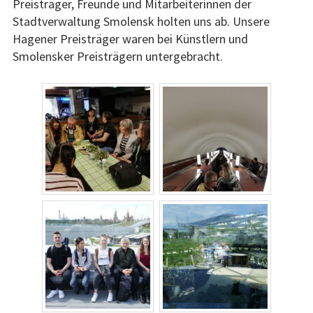
Preisträger, Freunde und Mitarbeiterinnen der
2017
Stadtverwaltung Smolensk holten uns ab. Unsere
Hagener Preisträger waren bei Künstlern und
Archiv
Smolensker Preisträgern untergebracht.
Projekte
Bildung
Akademischer Austausch
BalanceAkt Kinderrechte
Lau.kela Journalistenpreis
Ruhr.2010: Wo ist Zuhause?
Kunst
Bildende Kunst