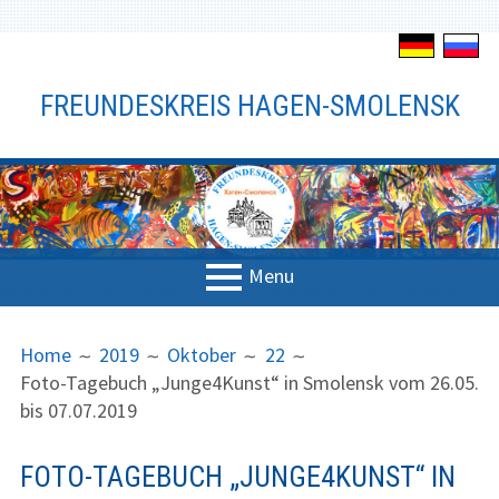
S
k
FREUNDESKREIS HAGEN-SMOLENSK
i
p
t
o
c
o
n
Menu
t
P
B
e
Verein
n
R
R
Home
2019
Oktober
22
t
Foto-Tagebuch „Junge4Kunst“ in Smolensk vom 26.05.
Der Verein
I
E
bis 07.07.2019
M
A
Vorstand
A
D
FOTO-TAGEBUCH „JUNGE4KUNST“ IN
R
C
Satzung