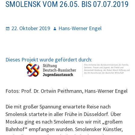
SMOLENSK VOM 26.05. BIS 07.07.2019
Y
R
Finanzen
M
U
E
M
Förderer
P
22. Oktober 2019
A
Hans-Werner Engel
N
B
o
u
Interna
U
S
s
t
t
h
Jubiläum 2015 –
e
o
Dieses Projekt wurde gefördert durch:
Dokumentation
d
r
Programm
o
n
2021
Fotos: Prof. Dr. Ortwin Peithmann, Hans-Werner Engel
2020
Die mit großer Spannung erwartete Reise nach
Smolensk startete in aller Frühe in Düsseldorf. Über
2019
Moskau ging es nach Smolensk wo wir mit „großem
2018
Bahnhof“ empfangen wurden. Smolensker Künstler,