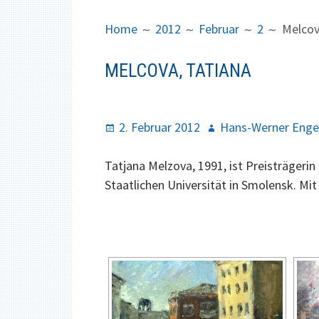
B
I
R
M
Home
2012
Februar
2
Melcov
E
A
A
R
MELCOVA, TATIANA
D
Y
C
M
R
E
P
2. Februar 2012
A
Hans-Werner Enge
U
N
o
u
M
U
s
Tatjana Melzova, 1991, ist Preisträger
t
B
t
Staatlichen Universität in Smolensk. M
h
S
e
o
d
r
o
n