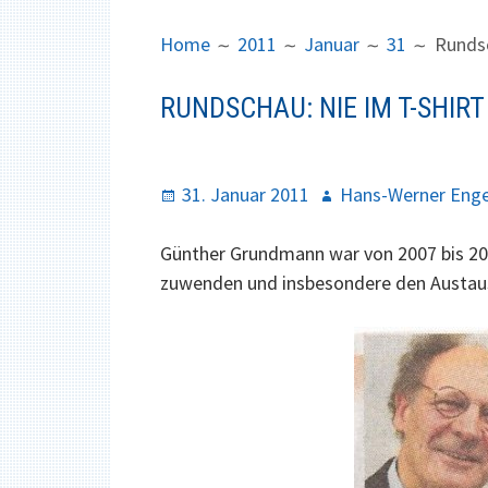
B
I
R
M
Home
2011
Januar
31
Rundsc
E
A
A
R
RUNDSCHAU: NIE IM T-SHIR
D
Y
C
M
R
E
P
31. Januar 2011
A
Hans-Werner Enge
U
N
o
u
M
U
s
Günther Grundmann war von 2007 bis 2009
t
B
t
zuwenden und insbesondere den Austaus
h
S
e
o
d
r
o
n