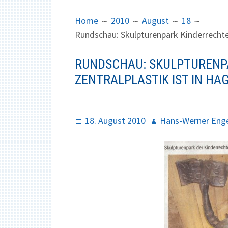
B
I
R
M
Home
2010
August
18
E
A
Rundschau: Skulpturenpark Kinderrechte
A
R
D
Y
RUNDSCHAU: SKULPTURENP
C
M
ZENTRALPLASTIK IST IN 
R
E
U
N
M
U
P
18. August 2010
A
Hans-Werner Eng
B
o
u
S
s
t
t
h
e
o
d
r
o
n